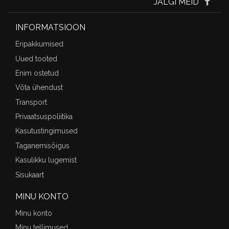
JÄLGI MEID
INFORMATSIOON
Eripakkumised
Uued tooted
Enim ostetud
Võta ühendust
Transport
Privaatsuspoliitika
Kasutustingimused
Taganemisõigus
Kasulikku lugemist
Sisukaart
MINU KONTO
Minu konto
Minu tellimused