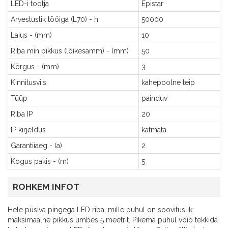
LED-i tootja
Epistar
Arvestuslik tööiga (L70) - h
50000
Laius - (mm)
10
Riba min pikkus (lõikesamm) - (mm)
50
Kõrgus - (mm)
3
Kinnitusviis
kahepoolne teip
Tüüp
painduv
Riba IP
20
IP kirjeldus
katmata
Garantiiaeg - (a)
2
Kogus pakis - (m)
5
ROHKEM INFOT
Hele püsiva pingega LED riba, mille puhul on soovituslik
maksimaalne pikkus umbes 5 meetrit. Pikema puhul võib tekkida