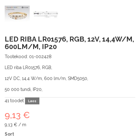
LED RIBA LR01576, RGB, 12V, 14,4W/M,
600LM/M, IP20
Tootekood:
01-002428
LED riba LR01576, RGB,
12V DC, 14,4 W/m, 600 lm/m, SMD5050,
50 000 tundi, IP20,
41
toodet
Laos
9,13 €
9,13 €
/ m
Sort