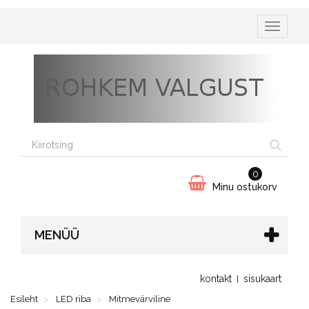
Lülita
navigeeri
0
Minu ostukorv
MENÜÜ
kontakt
sisukaart
Esileht
LED riba
Mitmevärviline