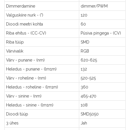
Dimmerdamine
dimmer/PWM
Valguskiire nurk - (°)
120
Dioodi meetri kohta
60
Riba ehitus - (CC-CV)
Püsiva pingega - (CV)
Riba tüüp
SMD
Värvivalik
RGB
Värv - punane - (nm)
620-625
Heledus - punane - (lm1m)
132
Värv - roheline - (nm)
520-525
Heledus - roheline - (lm1m)
360
Värv - sinine - (nm)
465-470
Heledus - sinine - (lm1m)
108
Dioodi tüüp
SMD5050
3 ühes
Jah