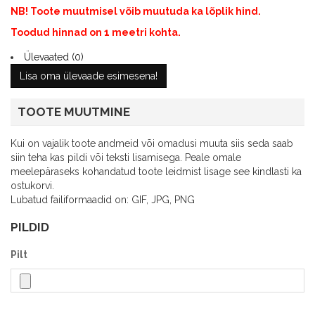
NB! Toote muutmisel võib muutuda ka lõplik hind.
Toodud hinnad on 1 meetri kohta.
Ülevaated (0)
Lisa oma ülevaade esimesena!
TOOTE MUUTMINE
Kui on vajalik toote andmeid või omadusi muuta siis seda saab
siin teha kas pildi või teksti lisamisega. Peale omale
meelepäraseks kohandatud toote leidmist lisage see kindlasti ka
ostukorvi.
Lubatud failiformaadid on: GIF, JPG, PNG
PILDID
Pilt