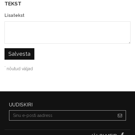
TEKST
Lisatekst
Salvesta
*
nõutud väljad
UUDISKIRI