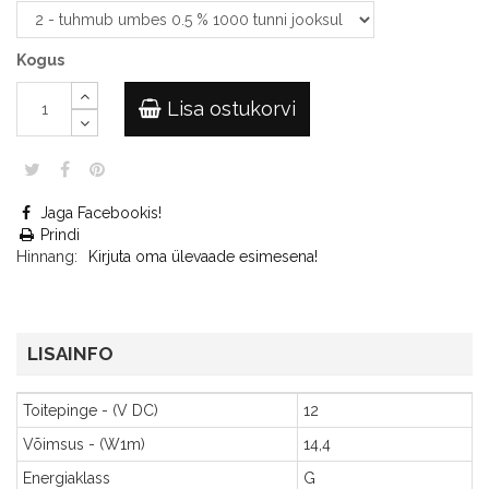
Kogus
Lisa ostukorvi
Jaga Facebookis!
Prindi
Hinnang:
Kirjuta oma ülevaade esimesena!
LISAINFO
Toitepinge - (V DC)
12
Võimsus - (W1m)
14,4
Energiaklass
G