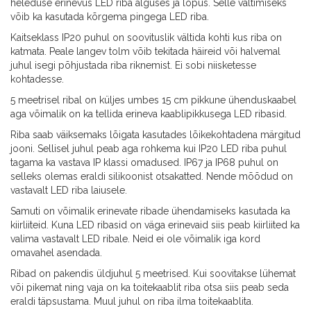
heleduse erinevus LED riba alguses ja lõpus. Selle vältimiseks
võib ka kasutada kõrgema pingega LED riba.
Kaitseklass IP20 puhul on soovituslik vältida kohti kus riba on
katmata. Peale langev tolm võib tekitada häireid või halvemal
juhul isegi põhjustada riba riknemist. Ei sobi niisketesse
kohtadesse.
5 meetrisel ribal on küljes umbes 15 cm pikkune ühenduskaabel
aga võimalik on ka tellida erineva kaablipikkusega LED ribasid.
Riba saab väiksemaks lõigata kasutades lõikekohtadena märgitud
jooni. Sellisel juhul peab aga rohkema kui IP20 LED riba puhul
tagama ka vastava IP klassi omadused. IP67 ja IP68 puhul on
selleks olemas eraldi silikoonist otsakatted. Nende mõõdud on
vastavalt LED riba laiusele.
Samuti on võimalik erinevate ribade ühendamiseks kasutada ka
kiirliiteid. Kuna LED ribasid on väga erinevaid siis peab kiirliited ka
valima vastavalt LED ribale. Neid ei ole võimalik iga kord
omavahel asendada.
Ribad on pakendis üldjuhul 5 meetrised. Kui soovitakse lühemat
või pikemat ning vaja on ka toitekaablit riba otsa siis peab seda
eraldi täpsustama. Muul juhul on riba ilma toitekaablita.